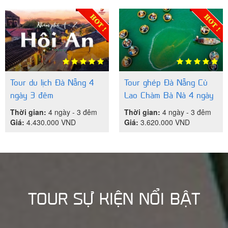
Tour du lịch Đà Nẵng 4
Tour ghép Đà Nẵng Cù
ngày 3 đêm
Lao Chàm Bà Nà 4 ngày
3 đêm giá rẻ
Thời gian:
4 ngày - 3 đêm
Thời gian:
4 ngày - 3 đêm
Giá:
4.430.000
VND
Giá:
3.620.000
VND
TOUR SỰ KIỆN NỔI BẬT