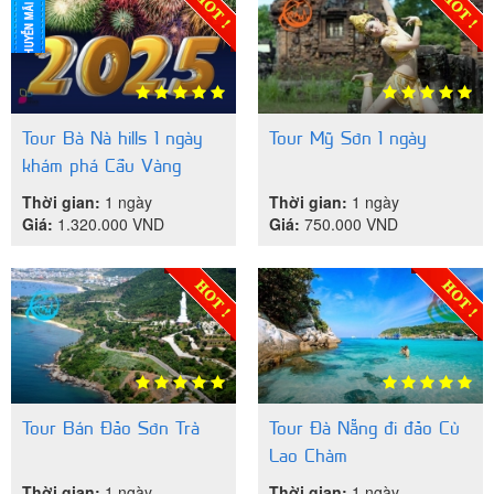
Tour Bà Nà hills 1 ngày
Tour Mỹ Sơn 1 ngày
khám phá Cầu Vàng
Thời gian:
1 ngày
Thời gian:
1 ngày
Giá:
1.320.000
VND
Giá:
750.000
VND
Tour Bán Đảo Sơn Trà
Tour Đà Nẵng đi đảo Cù
Lao Chàm
Thời gian:
1 ngày
Thời gian:
1 ngày