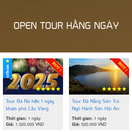
OPEN TOUR HẰNG NGÀY
Tour Bà Nà hills 1 ngày
Tour Đà Nẵng Sơn Trà
khám phá Cầu Vàng
Ngũ Hành Sơn Hội An
Thời gian:
1 ngày
Thời gian:
1 ngày
Giá:
1.320.000
VND
Giá:
520.000
VND