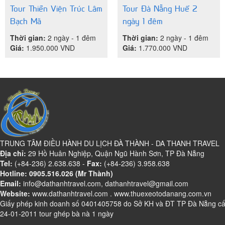
Tour Thiền Viện Trúc Lâm
Tour Đà Nẵng Huế 2
Bạch Mã
ngày 1 đêm
Thời gian:
2 ngày - 1 đêm
Thời gian:
2 ngày - 1 đêm
Giá:
1.950.000
VND
Giá:
1.770.000
VND
TRUNG TÂM ĐIỀU HÀNH DU LỊCH ĐÀ THÀNH - DA THANH TRAVEL
Địa chỉ:
29 Hồ Huân Nghiệp, Quận Ngũ Hành Sơn, TP Đà Nẵng
Tel:
(+84-236) 2.638.638 -
Fax:
(+84-236) 3.958.638
Hotline: 0905.516.026 (Mr Thành)
Email:
info@dathanhtravel.com, dathanhtravel@gmail.com
Website:
www.dathanhtravel.com
.
www.thuexeotodanang.com.vn
Giấy phép kinh doanh số 0401405758 do Sở KH và ĐT TP Đà Nẵng c
24-01-2011 tour ghép bà nà 1 ngày