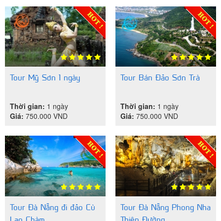
Tour Mỹ Sơn 1 ngày
Tour Bán Đảo Sơn Trà
Thời gian:
1 ngày
Thời gian:
1 ngày
Giá:
750.000
VND
Giá:
750.000
VND
Tour Đà Nẵng đi đảo Cù
Tour Đà Nẵng Phong Nha
Lao Chàm
Thiên Đường