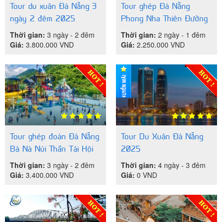
Tour du xuân Đà Nẵng 3
Tour ghép Đà Nẵng
ngày 2 đêm 2025
Phong Nha Thiên Đường
2 ngày 1 đêm
Thời gian:
3 ngày - 2 đêm
Thời gian:
2 ngày - 1 đêm
Giá:
3.800.000
VND
Giá:
2.250.000
VND
Tour ghép đoàn Đà Nẵng
Tour Du Xuân Đà Nẵng
Bà Nà Núi Thần Tài Hội
2025
An 3 ngày 2 đêm
Thời gian:
3 ngày - 2 đêm
Thời gian:
4 ngày - 3 đêm
Giá:
3.400.000
VND
Giá:
0
VND