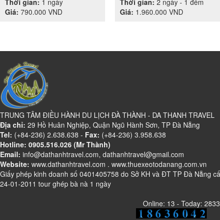
Thời gian:
1 ngày
Thời gian:
2 ngày - 1 đêm
Giá:
790.000
VND
Giá:
1.960.000
VND
TRUNG TÂM ĐIỀU HÀNH DU LỊCH ĐÀ THÀNH - DA THANH TRAVEL
Địa chỉ:
29 Hồ Huân Nghiệp, Quận Ngũ Hành Sơn, TP Đà Nẵng
Tel:
(+84-236) 2.638.638 -
Fax:
(+84-236) 3.958.638
Hotline: 0905.516.026 (Mr Thành)
Email:
info@dathanhtravel.com, dathanhtravel@gmail.com
Website:
www.dathanhtravel.com
.
www.thuexeotodanang.com.vn
Giấy phép kinh doanh số 0401405758 do Sở KH và ĐT TP Đà Nẵng c
24-01-2011 tour ghép bà nà 1 ngày
Online: 13 - Today: 2833