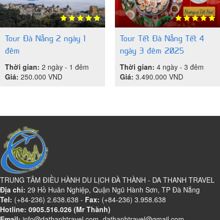
Tour Đà Nẵng 2 ngày 1
Tour Tết Đà Nẵng Tết 4
đêm
ngày 3 đêm 2025
Thời gian:
2 ngày - 1 đêm
Thời gian:
4 ngày - 3 đêm
Giá:
250.000
VND
Giá:
3.490.000
VND
TRUNG TÂM ĐIỀU HÀNH DU LỊCH ĐÀ THÀNH - DA THANH TRAVEL
Địa chỉ:
29 Hồ Huân Nghiệp, Quận Ngũ Hành Sơn, TP Đà Nẵng
Tel:
(+84-236) 2.638.638 -
Fax:
(+84-236) 3.958.638
Hotline: 0905.516.026 (Mr Thành)
Email:
info@dathanhtravel.com, dathanhtravel@gmail.com