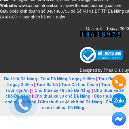
Website:
www.dathanhtravel.com
.
www.thuexeotodanang.com.vn
Giấy phép kinh doanh số 0401405758 do Sở KH và ĐT TP Đà Nẵng c
24-01-2011 tour ghép bà nà 1 ngày
Online: 5 - Today: 2000
Designed by
Phan Gia Huy
Du Lịch Đà Nẵng
|
Tour Đà Nẵng 3 ngày 2 đêm
|
Tour Đà Nẵng
4 ngày 3 đêm
|
Tour Bà Nà
|
Tour Cù Lao Chàm
|
Tour Huế
|
Tour Hội An
| |
Cho thuê xe 16 chỗ Đà Nẵng
|
Cho thuê xe 29
chỗ Đà Nẵng
I
Cho thuê xe 30 chỗ Đà Nẵng
|
Cho thuê xe 35
chỗ tại Đà Nẵng
I
Cho thuê xe 45 chỗ tại Đà Nẵng
I
Cho thuê
xe du lịch tại Đà Nẵng
I