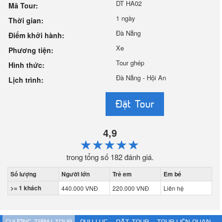
DT HA02
Mã Tour:
1 ngày
Thời gian:
Đà Nẵng
Điểm khởi hành:
Xe
Phương tiện:
Tour ghép
Hình thức:
Đà Nẵng - Hội An
Lịch trình:
Đặt Tour
4,9
trong tổng số
182
đánh giá.
Số lượng
Người lớn
Trẻ em
Em bé
>= 1 khách
440.000 VNĐ
220.000 VNĐ
Liên hệ