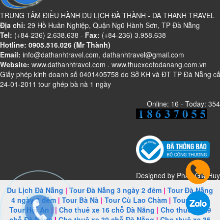
TRUNG TÂM ĐIỀU HÀNH DU LỊCH ĐÀ THÀNH - DA THANH TRAVEL
Địa chỉ:
29 Hồ Huân Nghiệp, Quận Ngũ Hành Sơn, TP Đà Nẵng
Tel:
(+84-236) 2.638.638 -
Fax:
(+84-236) 3.958.638
Hotline: 0905.516.026 (Mr Thành)
Email:
info@dathanhtravel.com, dathanhtravel@gmail.com
Website:
www.dathanhtravel.com
.
www.thuexeotodanang.com.vn
Giấy phép kinh doanh số 0401405758 do Sở KH và ĐT TP Đà Nẵng c
24-01-2011 tour ghép bà nà 1 ngày
Online: 16 - Today: 354
Designed by
Phan Gia Huy
Du Lịch Đà Nẵng
|
Tour Đà Nẵng 3 ngày 2 đêm
|
Tour Đà Nẵng
4 ngày 3 đêm
|
Tour Bà Nà
|
Tour Cù Lao Chàm
|
Tour Huế
|
Tour Hội An
| |
Cho thuê xe 16 chỗ Đà Nẵng
|
Cho thuê xe 29
chỗ Đà Nẵng
I
Cho thuê xe 30 chỗ Đà Nẵng
|
Cho thuê xe 35