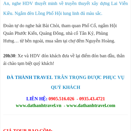
An, nghe HDV thuyết minh về truyền thuyết xây dựng Lai Viễn
Kiều. Ngắm đèn Lồng Phố Hội lung linh đủ màu sắc.
Đoàn tự do nghe hát Bài Chòi, tham quan Phố Cổ, ngắm Hội
Quán Phước Kiến, Quảng Đông, nhà cổ Tân Ký, Phùng
Hưng… từ bên ngoài, mua sắm tại chợ đêm Nguyễn Hoàng.
20h30
: Xe và HDV đón khách đưa về lại điểm đón ban đầu, thân
ái chào tạm biệt quý khách!
ĐÀ THÀNH TRAVEL
TRÂN TRỌNG ĐƯỢC PHỤC VỤ
QUÝ KHÁCH
LIÊN HỆ:
0905.516.026 - 0935.43.4721
www.dathanhtravel.vn -
www.dathanhtravel.com
GIÁ TOUR BAO GỒM: