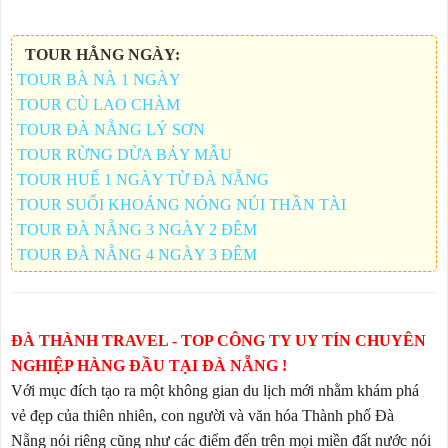
TOUR HẰNG NGÀY:
TOUR BÀ NÀ 1 NGÀY
TOUR CÙ LAO CHÀM
TOUR ĐÀ NẴNG LÝ SƠN
TOUR RỪNG DỪA BẢY MẪU
TOUR HUẾ 1 NGÀY TỪ ĐÀ NẴNG
TOUR SUỐI KHOÁNG NÓNG NÚI THẦN TÀI
TOUR ĐÀ NẴNG 3 NGÀY 2 ĐÊM
TOUR ĐÀ NẴNG 4 NGÀY 3 ĐÊM
ĐÀ THÀNH TRAVEL - TOP CÔNG TY UY TÍN CHUYÊN
NGHIỆP HÀNG ĐẦU TẠI ĐÀ NẴNG !
Với mục đích tạo ra một không gian du lịch mới nhằm khám phá
vẻ đẹp của thiên nhiên, con người và văn hóa Thành phố
Đà
Nẵng
nói riêng cũng như các điểm đến trên mọi miền đất nước nói