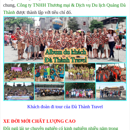
chung,
Công ty TNHH Thương mại & Dịch vụ Du lịch Quảng Đà
Thành
được thành lập với tiêu chí đó.
Khách đoàn đi tour của Đà Thành Travel
XE ĐỜI MỚI CHẤT LƯỢNG CAO
Đội ngũ lái xe chuyên nghiệp có kinh nghiệm nhiều năm trong