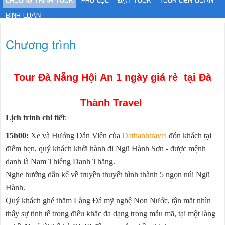
CHƯƠNG TRÌNH TOUR
PHỤ LỤC
ĐẶT TOUR
TOUR LIÊN QUAN
BÌNH LUẬN
Chương trình
Tour Đà Nẵng Hội An 1 ngày giá rẻ tại Đà
Thành Travel
Lịch trình chi tiết
:
15h00:
Xe và Hướng Dẫn Viên của
Dathanhtravel
đón khách tại
điểm hẹn, quý khách khởi hành đi Ngũ Hành Sơn - được mệnh
danh là Nam Thiêng Danh Thắng.
Nghe hướng dẫn kể về truyền thuyết hình thành 5 ngọn núi Ngũ
Hành.
Quý khách ghé thăm Làng Đá mỹ nghệ Non Nước, tận mắt nhìn
thấy sự tinh tế trong điêu khắc đa dạng trong mẫu mã, tại một làng