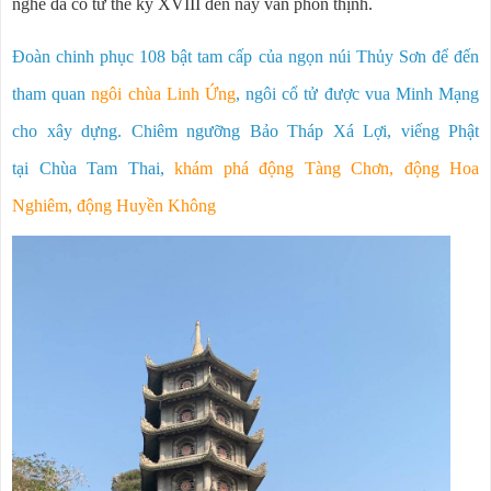
nghề đã có từ thế kỷ XVIII đến nay vẫn phồn thịnh.
Đoàn chinh phục 108 bật tam cấp của ngọn núi Thủy Sơn để đến
tham quan
ngôi chùa Linh Ứng
, ngôi cổ tử được vua Minh Mạng
cho xây dựng. Chiêm ngưỡng Bảo Tháp Xá Lợi, viếng Phật
tại Chùa Tam Thai,
khám phá động Tàng Chơn, động Hoa
Nghiêm, động Huyền Không