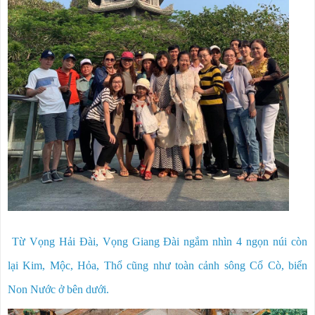
Từ Vọng Hải Đài, Vọng Giang Đài ngắm nhìn 4 ngọn núi còn
lại Kim, Mộc, Hỏa, Thổ cũng như toàn cảnh sông Cổ Cò, biển
Non Nước ở bên dưới.