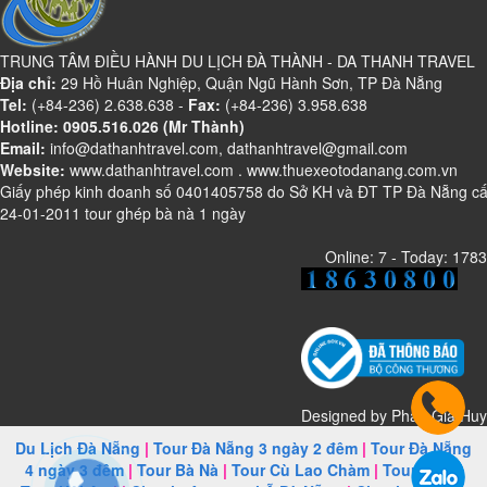
TRUNG TÂM ĐIỀU HÀNH DU LỊCH ĐÀ THÀNH - DA THANH TRAVEL
Địa chỉ:
29 Hồ Huân Nghiệp, Quận Ngũ Hành Sơn, TP Đà Nẵng
Tel:
(+84-236) 2.638.638 -
Fax:
(+84-236) 3.958.638
Hotline: 0905.516.026 (Mr Thành)
Email:
info@dathanhtravel.com, dathanhtravel@gmail.com
Website:
www.dathanhtravel.com
.
www.thuexeotodanang.com.vn
Giấy phép kinh doanh số 0401405758 do Sở KH và ĐT TP Đà Nẵng c
24-01-2011 tour ghép bà nà 1 ngày
Online: 7 - Today: 1783
Designed by
Phan Gia Huy
Du Lịch Đà Nẵng
|
Tour Đà Nẵng 3 ngày 2 đêm
|
Tour Đà Nẵng
4 ngày 3 đêm
|
Tour Bà Nà
|
Tour Cù Lao Chàm
|
Tour Huế
|