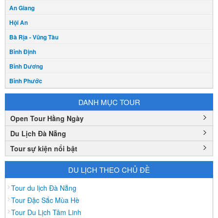
An Giang
Hội An
Bà Rịa - Vũng Tàu
Bình Định
Bình Dương
Bình Phước
Bình Thuận
DANH MỤC TOUR
Bắc Cạn
Open Tour Hằng Ngày
Bắc Giang
Du Lịch Đà Nẵng
Bắc Ninh
Tour sự kiện nổi bật
Bạc Liêu
Bến Tre
DU LỊCH THEO CHỦ ĐỀ
Cà mau
Tour du lịch Đà Nẵng
Cao Bằng
Tour Đặc Sắc Mùa Hè
Tour Du Lịch Tâm Linh
Daknông