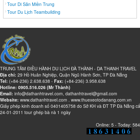
Tour Di Sản Miền Trung
Đồng Nai
Tour Du Lịch Teambuilding
Đồng Tháp
Đắc Lắc
Điện Biên
Gia Lai
Hà Giang
Hà Nam
TRUNG TÂM ĐIỀU HÀNH DU LỊCH ĐÀ THÀNH - DA THANH TRAVEL
Hà Tĩnh
Địa chỉ:
29 Hồ Huân Nghiệp, Quận Ngũ Hành Sơn, TP Đà Nẵng
Tel:
Hà Tây
(+84-236) 2.638.638 -
Fax:
(+84-236) 3.958.638
Hotline: 0905.516.026 (Mr Thành)
Hòa Bình
Email:
info@dathanhtravel.com, dathanhtravel@gmail.com
Website:
Hậu Giang
www.dathanhtravel.com
.
www.thuexeotodanang.com.vn
Giấy phép kinh doanh số 0401405758 do Sở KH và ĐT TP Đà Nẵng c
Hải Dương
24-01-2011 tour ghép bà nà 1 ngày
Hải Phòng
Online: 5 - Today: 584
Hưng Yên
Khánh Hoà