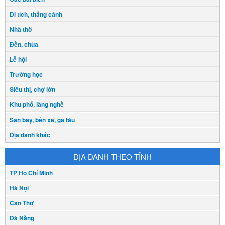
Di tích, thắng cảnh
Nhà thờ
Đền, chùa
Lễ hội
Trường học
Siêu thị, chợ lớn
Khu phố, làng nghề
Sân bay, bến xe, ga tàu
Địa danh khác
ĐỊA DANH THEO TỈNH
TP Hồ Chí Minh
Hà Nội
Cần Thơ
Đà Nẵng