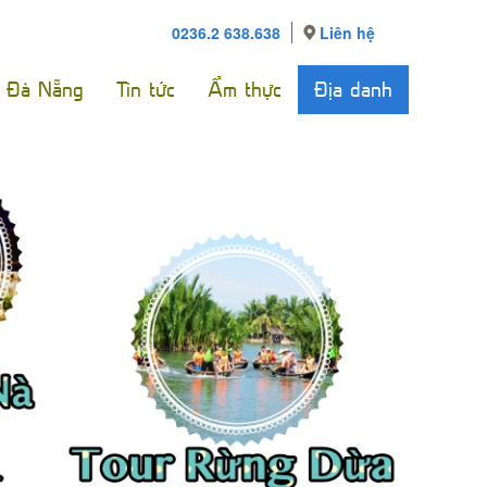
0236.2 638.638
Liên hệ
e Đà Nẵng
Tin tức
Ẩm thực
Địa danh