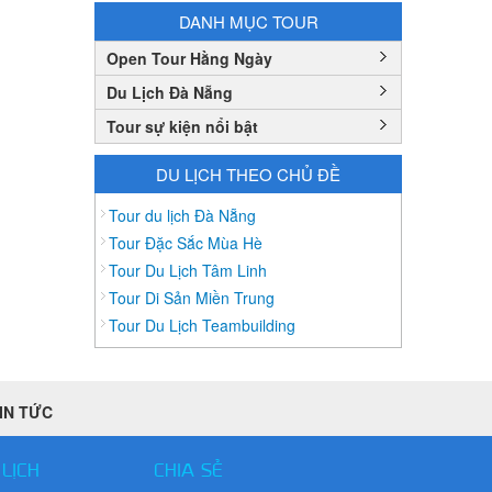
Bình Thuận
DANH MỤC TOUR
Bắc Cạn
Open Tour Hằng Ngày
Bắc Giang
Du Lịch Đà Nẵng
Bắc Ninh
Tour sự kiện nổi bật
Bạc Liêu
Bến Tre
DU LỊCH THEO CHỦ ĐỀ
Cà mau
Tour du lịch Đà Nẵng
Cao Bằng
Tour Đặc Sắc Mùa Hè
Tour Du Lịch Tâm Linh
Daknông
Tour Di Sản Miền Trung
Đồng Nai
Tour Du Lịch Teambuilding
Đồng Tháp
Đắc Lắc
Điện Biên
IN TỨC
Gia Lai
Hà Giang
 LỊCH
CHIA SẺ