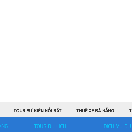
TOUR SỰ KIỆN NỔI BẬT
THUÊ XE ĐÀ NẴNG
T
ẴNG
TOUR DU LỊCH
DỊCH VỤ DU