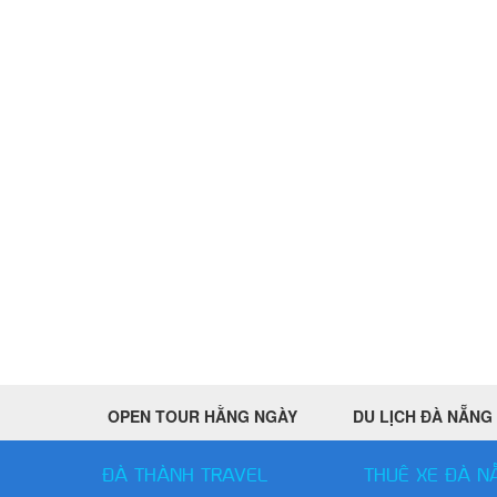
OPEN TOUR HẰNG NGÀY
DU LỊCH ĐÀ NẴNG
ĐÀ THÀNH TRAVEL
THUÊ XE ĐÀ N