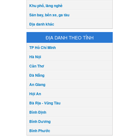
Khu phố, làng nghề
Sân bay, bến xe, ga tàu
Địa danh khác
ĐỊA DANH THEO TỈNH
TP Hồ Chí Minh
Hà Nội
Cần Thơ
Đà Nẵng
An Giang
Hội An
Bà Rịa - Vũng Tàu
Bình Định
Bình Dương
Bình Phước