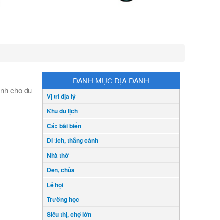
DANH MỤC ĐỊA DANH
ành cho du
Vị trí địa lý
Khu du lịch
Các bãi biển
Di tích, thắng cảnh
Nhà thờ
Đền, chùa
Lễ hội
Trường học
Siêu thị, chợ lớn