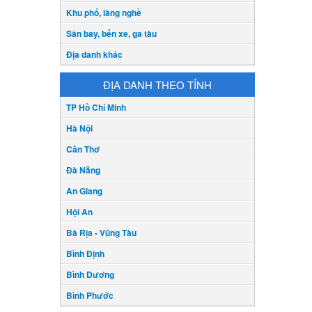
Khu phố, làng nghề
Sân bay, bến xe, ga tàu
Địa danh khác
ĐỊA DANH THEO TỈNH
TP Hồ Chí Minh
Hà Nội
Cần Thơ
Đà Nẵng
An Giang
Hội An
Bà Rịa - Vũng Tàu
Bình Định
Bình Dương
Bình Phước