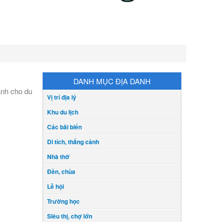
DANH MỤC ĐỊA DANH
ành cho du
Vị trí địa lý
Khu du lịch
Các bãi biển
Di tích, thắng cảnh
Nhà thờ
Đền, chùa
Lễ hội
Trường học
Siêu thị, chợ lớn