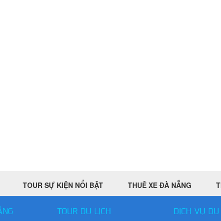
TOUR SỰ KIỆN NỔI BẬT
THUÊ XE ĐÀ NẴNG
T
ẴNG
TOUR DU LỊCH
DỊCH VỤ DU