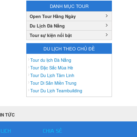
Bình Thuận
DANH MỤC TOUR
Bắc Cạn
Open Tour Hằng Ngày
Bắc Giang
Du Lịch Đà Nẵng
Bắc Ninh
Tour sự kiện nổi bật
Bạc Liêu
Bến Tre
DU LỊCH THEO CHỦ ĐỀ
Cà mau
Tour du lịch Đà Nẵng
Cao Bằng
Tour Đặc Sắc Mùa Hè
Tour Du Lịch Tâm Linh
Daknông
Tour Di Sản Miền Trung
Đồng Nai
Tour Du Lịch Teambuilding
Đồng Tháp
Đắc Lắc
Điện Biên
IN TỨC
Gia Lai
Hà Giang
 LỊCH
CHIA SẺ