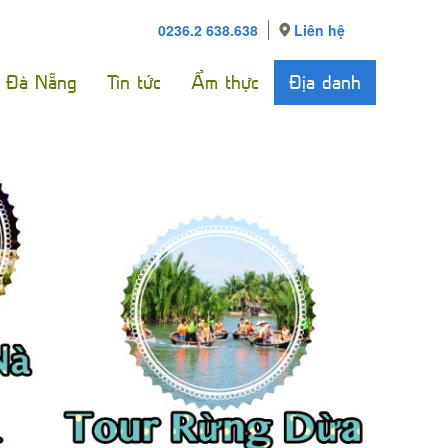
0236.2 638.638
Liên hệ
e Đà Nẵng
Tin tức
Ẩm thực
Địa danh