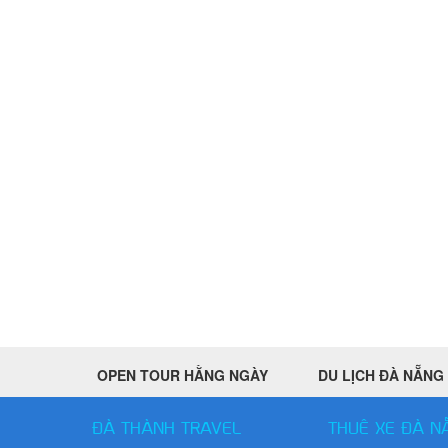
OPEN TOUR HẰNG NGÀY
DU LỊCH ĐÀ NẴNG
ĐÀ THÀNH TRAVEL
THUÊ XE ĐÀ N