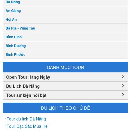
Đà Nẵng
An Giang
Hội An
Bà Rịa - Vũng Tàu
Bình Định
Bình Dương
Bình Phước
Bình Thuận
DANH MỤC TOUR
Bắc Cạn
Open Tour Hằng Ngày
Bắc Giang
Du Lịch Đà Nẵng
Bắc Ninh
Tour sự kiện nổi bật
Bạc Liêu
Bến Tre
DU LỊCH THEO CHỦ ĐỀ
Cà mau
Tour du lịch Đà Nẵng
Cao Bằng
Tour Đặc Sắc Mùa Hè