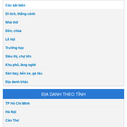
Các bãi biển
Di tích, thắng cảnh
Nhà thờ
Đền, chùa
Lễ hội
Trường học
Siêu thị, chợ lớn
Khu phố, làng nghề
Sân bay, bến xe, ga tàu
Địa danh khác
ĐỊA DANH THEO TỈNH
TP Hồ Chí Minh
Hà Nội
Cần Thơ