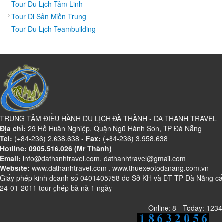
Tour Du Lịch Tâm Linh
Daknông
Tour Di Sản Miền Trung
Đồng Nai
Tour Du Lịch Teambuilding
Đồng Tháp
Đắc Lắc
Điện Biên
Gia Lai
Hà Giang
Hà Nam
TRUNG TÂM ĐIỀU HÀNH DU LỊCH ĐÀ THÀNH - DA THANH TRAVEL
Hà Tĩnh
Địa chỉ:
29 Hồ Huân Nghiệp, Quận Ngũ Hành Sơn, TP Đà Nẵng
Tel:
Hà Tây
(+84-236) 2.638.638 -
Fax:
(+84-236) 3.958.638
Hotline: 0905.516.026 (Mr Thành)
Hòa Bình
Email:
info@dathanhtravel.com, dathanhtravel@gmail.com
Website:
Hậu Giang
www.dathanhtravel.com
.
www.thuexeotodanang.com.vn
Giấy phép kinh doanh số 0401405758 do Sở KH và ĐT TP Đà Nẵng c
Hải Dương
24-01-2011 tour ghép bà nà 1 ngày
Hải Phòng
Online: 8 - Today: 1234
Hưng Yên