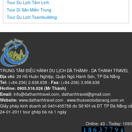
Tour Du Lịch Tâm Linh
Daknông
Tour Di Sản Miền Trung
Đồng Nai
Tour Du Lịch Teambuilding
Đồng Tháp
Đắc Lắc
Điện Biên
Gia Lai
Hà Giang
Hà Nam
TRUNG TÂM ĐIỀU HÀNH DU LỊCH ĐÀ THÀNH - DA THANH TRAVEL
Hà Tĩnh
Địa chỉ:
29 Hồ Huân Nghiệp, Quận Ngũ Hành Sơn, TP Đà Nẵng
Tel:
Hà Tây
(+84-236) 2.638.638 -
Fax:
(+84-236) 3.958.638
Hotline: 0905.516.026 (Mr Thành)
Hòa Bình
Email:
info@dathanhtravel.com, dathanhtravel@gmail.com
Website:
Hậu Giang
www.dathanhtravel.com
.
www.thuexeotodanang.com.vn
Giấy phép kinh doanh số 0401405758 do Sở KH và ĐT TP Đà Nẵng c
Hải Dương
24-01-2011 tour ghép bà nà 1 ngày
Hải Phòng
Online: 43 - Today: 1093
Hưng Yên