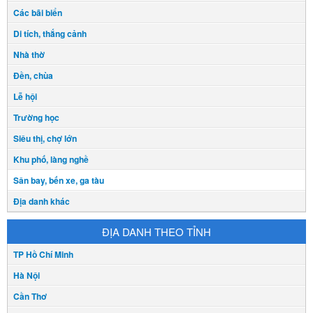
Các bãi biển
Di tích, thắng cảnh
Nhà thờ
Đền, chùa
Lễ hội
Trường học
Siêu thị, chợ lớn
Khu phố, làng nghề
Sân bay, bến xe, ga tàu
Địa danh khác
ĐỊA DANH THEO TỈNH
TP Hồ Chí Minh
Hà Nội
Cần Thơ