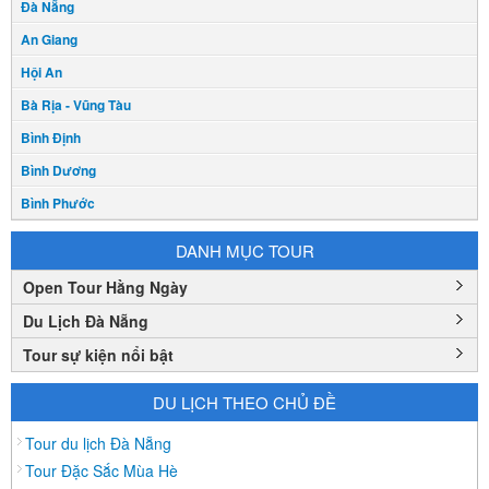
Đà Nẵng
An Giang
Hội An
Bà Rịa - Vũng Tàu
Bình Định
Bình Dương
Bình Phước
Bình Thuận
DANH MỤC TOUR
Bắc Cạn
Open Tour Hằng Ngày
Bắc Giang
Du Lịch Đà Nẵng
Bắc Ninh
Tour sự kiện nổi bật
Bạc Liêu
Bến Tre
DU LỊCH THEO CHỦ ĐỀ
Cà mau
Tour du lịch Đà Nẵng
Cao Bằng
Tour Đặc Sắc Mùa Hè